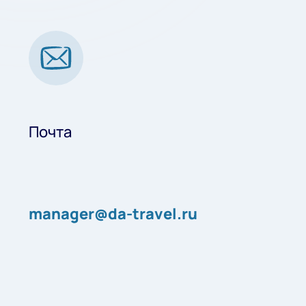
Почта
manager@da-travel.ru